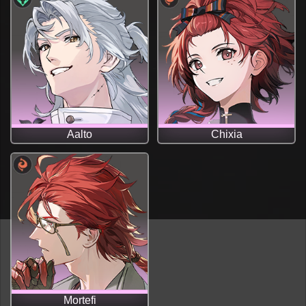
Aalto
Chixia
Mortefi