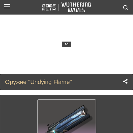
Оружие "Undying Flame"