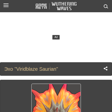
Эхо "Viridblaze Saurian"