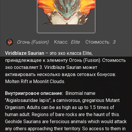
Огонь (Fusion)
Класс:
Elite
Стоимость:
3
Viridblaze Saurian
– это эхо класса Elite,
принадлежащее к элементу Огонь (Fusion). Стоимость
эхо составляет 3. Viridblaze Saurian может
активировать несколько видов сетовых бонусов:
Molten Rift и Moonlit Clouds.
Внутриигровое описание:
Binomial name
"Aigialosauridae lapis", a carnivorous, gregarious Mutant
Organism. Adults can be as high as up to 1.5 times of
human adult. Regions of bare rocks are the haunt of this.
Geohide Saurians are ferocious animals which would attack
any others approaching their territory. So access to them in